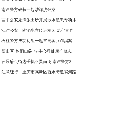
南岸警方破获一起涉诈洗钱案
酉阳公安龙潭派出所开展涉水隐患专项排
江津公安：防溺水宣传进校园 筑牢青春
石柱警方成功劝阻一起冒充客服诈骗案
璧山区“树洞口袋”学生心理健康护航志
凌晨醉倒街边手机不翼而飞 南岸警方2
注意绕行！重庆市高新区西永街道滨河路