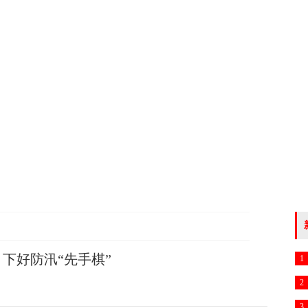
下好防汛“先手棋”
1
2
3