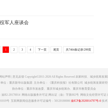
役军人座谈会
1
2
3
4
下一页
尾页
共7464条记录/299页
 网站声明 | 意见反馈 Copyright©2011-2026 All Rights Reserved 农家科技、城乡统
管单位：重庆新华出版集团 主办单位：《重庆科技报》社有限公司 城乡统筹发展研究
协办单位：重庆市发改委、重庆市城乡统筹办、重庆市教育委员会
2-20170014
网络出版服务许可证:网出证（渝）字第002号
网络文化经营许可证:渝网
1019号
互联网新闻信息服务许可证编号：50120180006
渝ICP备2020014797号-6
技术