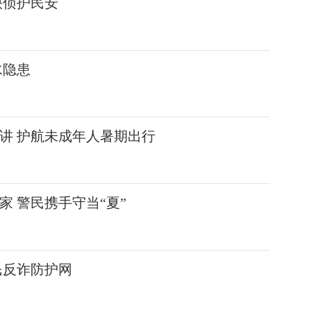
快侦护民安
水隐患
讲 护航未成年人暑期出行
 警民携手守当“夏”
民反诈防护网