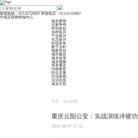
新闻热线：023-61520695
举报电话：023-61520697
中国互联网举报中心
城乡要闻
百家争鸣
特别策划
乡村振兴
产业振兴
生态振兴
科技政务
数字乡村
独家原创
城市建设
城乡改革
城乡视频
秀美重庆
均衡教育
民生实事
巨流新闻
法治在线
城乡文苑
首页
>
法治在线
重庆云阳公安：实战演练淬硬功 
2026-08-07 15:52