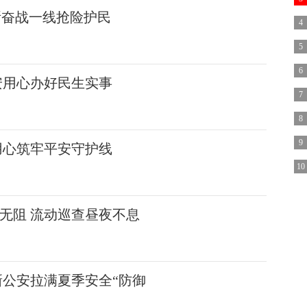
所奋战一线抢险护民
4
5
6
安用心办好民生实事
7
8
9
用心筑牢平安守护线
10
无阻 流动巡查昼夜不息
新公安拉满夏季安全“防御