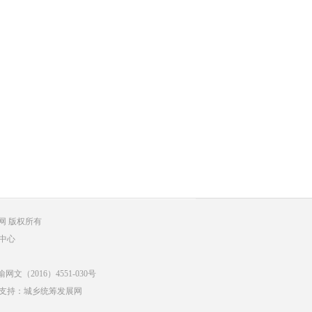
筹发展网 版权所有
中心
文（2016）4551-030号
支持：城乡统筹发展网