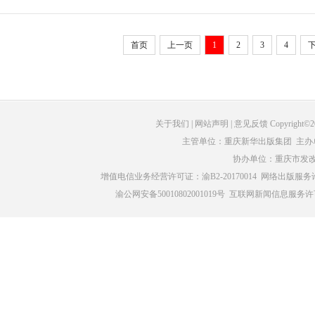
首页
上一页
1
2
3
4
关于我们
| 网站声明 | 意见反馈 Copyright©
主管单位：重庆新华出版集团 主办
协办单位：重庆市发
增值电信业务经营许可证：渝B2-20170014
网络出版服务许
渝公网安备50010802001019号
互联网新闻信息服务许可证编