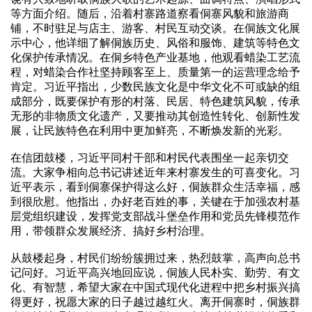
等方面介绍。随后，沿着村寨路道察看侗寨风貌和旅游商
铺，不时驻足与店主、游客、村民互动交谈。在侗族文化展
示中心，他详细了解侗族历史、风俗和服饰、建筑等特色文
化保护传承情况。在侗乡特色产业基地，他观看蜡染工艺流
程，对蜡染合作社坚持顾客至上、质量第一的运营理念给予
肯定。习近平指出，少数民族文化是中华文化不可或缺的组
成部分，既要保护有形的村落、民居、特色建筑风貌，传承
无形的非物质文化遗产，又要推动其创造性转化、创新性发
展，让民族特色在利用中更加鲜亮，不断焕发新的光彩。
在信团鼓楼，习近平同村干部和村民代表围坐一起亲切交
流。大家争相向总书记讲述近年来村寨发生的可喜变化。习
近平表示，看到侗寨保护得这么好，侗族群众生活幸福，感
到很欣慰。他指出，办好老百姓的事，关键在于加强农村基
层党组织建设，发挥党支部战斗堡垒作用和党员先锋模范作
用，带领群众发展经济、搞好乡村治理。
从鼓楼起身，村民们纷纷簇拥过来，热烈鼓掌，高声向总书
记问好。习近平高兴地回应说，侗族人民朴实、勤劳、有文
化、有智慧，希望大家在中国式现代化进程中把乡村振兴搞
得更好，祝愿大家的日子越过越红火。离开侗寨时，侗族群