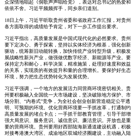
众深情地唱起《侗歌声声唱给党》，表达对总书记的热爱和
依依不舍。习近平频频挥手，同乡亲们道别。
18日上午，习近平听取贵州省委和省政府工作汇报，对贵州
各方面取得的成绩给予肯定，对下一步工作提出要求。
习近平指出，高质量发展是中国式现代化的必然要求。贵州
要下定决心、勇于探索，坚持以实体经济为根基，强化创新
驱动，统筹新旧动能转换，加快传统产业转型升级，积极发
展战略性新兴产业，做强做优数字经济、新能源等产业。要
保持定力和耐心，科学决策，精准施策，处理好速度和效益
的关系，实现质的有效提升和量的合理增长。要保护好生态
环境，努力把生态优势转化为发展优势。
习近平强调，一个地方的发展活力同营商环境密切相关。贵
州要积极融入全国统一大市场建设，坚决破除地方保护、市
场分割、“内卷式”竞争，为全社会创业创新营造稳定公平透
明、可预期的环境。优化营商环境要一手抓改革，打通制约
高质量发展的堵点卡点；一手抓干部教育管理，引导干部增
强大局意识、服务意识、诚信意识、廉洁意识。开放也是重
要的营商环境。贵州要用好西部陆海新通道建设机遇，积极
对接粤港澳大湾区、成渝地区双城经济圈建设，主动融入陆