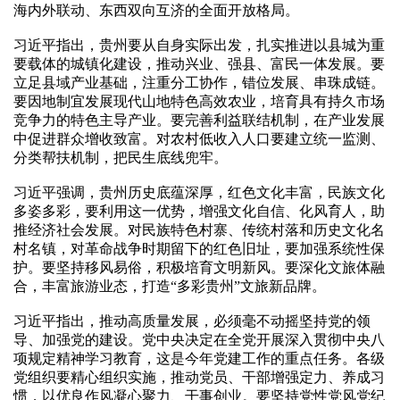
海内外联动、东西双向互济的全面开放格局。
习近平指出，贵州要从自身实际出发，扎实推进以县城为重
要载体的城镇化建设，推动兴业、强县、富民一体发展。要
立足县域产业基础，注重分工协作，错位发展、串珠成链。
要因地制宜发展现代山地特色高效农业，培育具有持久市场
竞争力的特色主导产业。要完善利益联结机制，在产业发展
中促进群众增收致富。对农村低收入人口要建立统一监测、
分类帮扶机制，把民生底线兜牢。
习近平强调，贵州历史底蕴深厚，红色文化丰富，民族文化
多姿多彩，要利用这一优势，增强文化自信、化风育人，助
推经济社会发展。对民族特色村寨、传统村落和历史文化名
村名镇，对革命战争时期留下的红色旧址，要加强系统性保
护。要坚持移风易俗，积极培育文明新风。要深化文旅体融
合，丰富旅游业态，打造“多彩贵州”文旅新品牌。
习近平指出，推动高质量发展，必须毫不动摇坚持党的领
导、加强党的建设。党中央决定在全党开展深入贯彻中央八
项规定精神学习教育，这是今年党建工作的重点任务。各级
党组织要精心组织实施，推动党员、干部增强定力、养成习
惯，以优良作风凝心聚力、干事创业。要坚持党性党风党纪