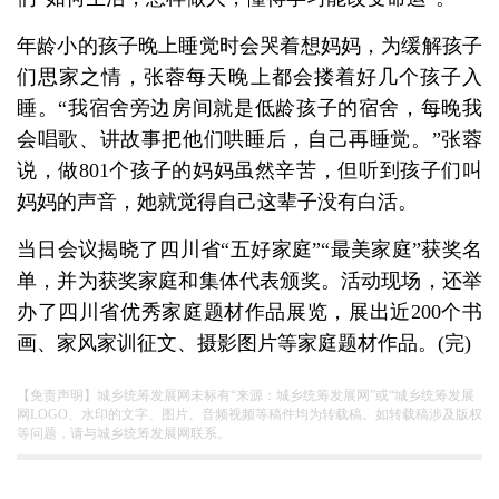
年龄小的孩子晚上睡觉时会哭着想妈妈，为缓解孩子
们思家之情，张蓉每天晚上都会搂着好几个孩子入
睡。“我宿舍旁边房间就是低龄孩子的宿舍，每晚我
会唱歌、讲故事把他们哄睡后，自己再睡觉。”张蓉
说，做801个孩子的妈妈虽然辛苦，但听到孩子们叫
妈妈的声音，她就觉得自己这辈子没有白活。
当日会议揭晓了四川省“五好家庭”“最美家庭”获奖名
单，并为获奖家庭和集体代表颁奖。活动现场，还举
办了四川省优秀家庭题材作品展览，展出近200个书
画、家风家训征文、摄影图片等家庭题材作品。(完)
【免责声明】城乡统筹发展网未标有“来源：城乡统筹发展网”或“城乡统筹发展
网LOGO、水印的文字、图片、音频视频等稿件均为转载稿。如转载稿涉及版权
等问题，请与城乡统筹发展网联系。