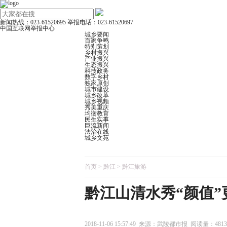
新闻热线：023-61520695
举报电话：023-61520697
中国互联网举报中心
城乡要闻
百家争鸣
特别策划
乡村振兴
产业振兴
生态振兴
科技政务
数字乡村
独家原创
城市建设
城乡改革
城乡视频
秀美重庆
均衡教育
民生实事
巨流新闻
法治在线
城乡文苑
首页
>
黔江
>
黔江旅游
黔江山清水秀“颜值”
2018-11-06 15:57:49 来源：武陵都市报 阅读量：4813