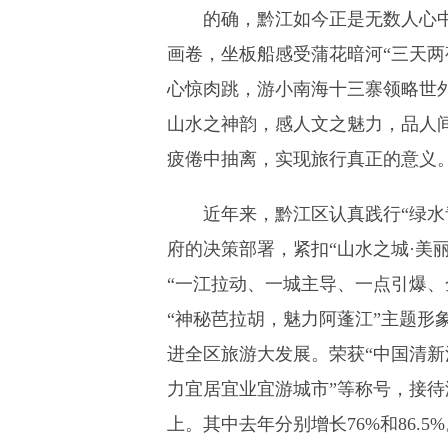
的确，黔江如今正是无数人心
画卷，坐板船感受蒲花暗河“三天两
心惊肉跳，游小南海十三寨领略世
山水之神韵，感人文之魅力，品人
疲倦中抽离，实现旅行真正的意义
近年来，黔江区认真践行“绿水
府的决策部署，紧扣“山水之城·美丽
“一江拉动、一城主导、一点引爆、
“神秘芭拉胡，魅力阿蓬江”主题形
进全区旅游大发展。荣获“中国清新
力宜居宜业宜游城市”等称号，接待
上。其中去年分别增长76%和86.5%