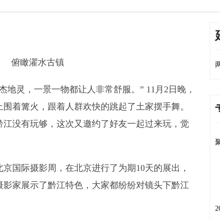
俯瞰濯水古镇
杰地灵，一景一物都让人非常舒服。” 11月2日晚，
上围着篝火，跟着人群欢快的跳起了土家摆手舞。
黔江没有玩够，这次又邀约了好友一起过来玩，觉
。
京国际摄影周，在北京进行了为期10天的展出，
摄影家展示了黔江特色，大家都纷纷对镜头下黔江