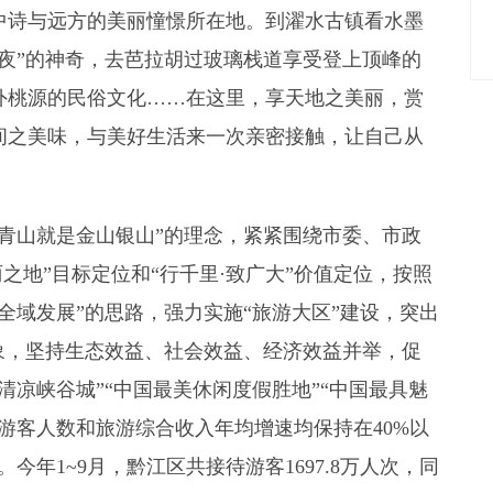
中诗与远方的美丽憧憬所在地。到濯水古镇看水墨
夜”的神奇，去芭拉胡过玻璃栈道享受登上顶峰的
外桃源的民俗文化……在这里，享天地之美丽，赏
间之美味，与美好生活来一次亲密接触，让自己从
。
青山就是金山银山”的理念，紧紧围绕市委、市政
之地”目标定位和“行千里·致广大”价值定位，按照
全域发展”的思路，强力实施“旅游大区”建设，突出
象，坚持生态效益、社会效益、经济效益并举，促
清凉峡谷城”“中国最美休闲度假胜地”“中国最具魅
游客人数和旅游综合收入年均增速均保持在40%以
。今年1~9月，黔江区共接待游客1697.8万人次，同